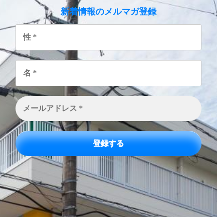
のメルマガ登録
新着情報
性
*
名
*
メ
ー
ル
ア
ド
レ
ス
*