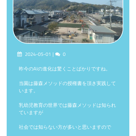
Posted
Comments
2024-05-01
0
on
昨今のAIの進化は驚くことばかりですね。
当園は藤森メソッドの授権書を頂き実践して
います。
乳幼児教育の世界では藤森メソッドは知られ
ていますが
社会では知らない方が多いと思いますので