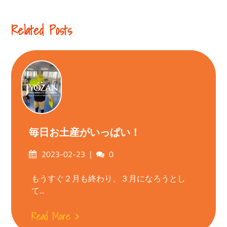
Reading
Related Posts
毎日お土産がいっぱい！
Posted
Comments
2023-02-23
0
on
もうすぐ２月も終わり、３月になろうとし
て...
Read More