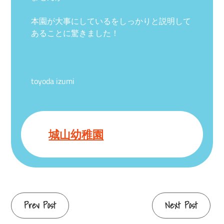
本園が大事にしているをしっかりと説明して
あることに驚きました！
toyoda izumi
城山幼稚園
Continue
Prev Post
Next Post