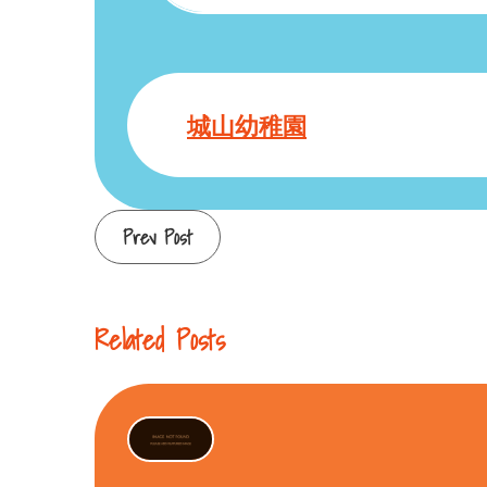
城山幼稚園
Continue
Prev Post
Reading
Related Posts