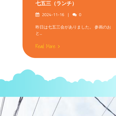
七五三（ランチ）
Posted
Comments
2024-11-16
0
on
昨日は七五三会がありました。 参画のお
と...
Read More