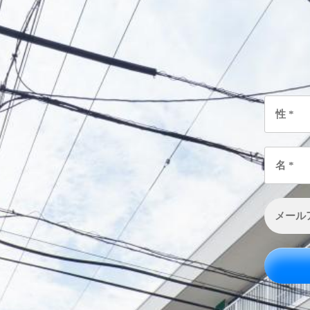
性
*
名
*
メ
ー
ル
ア
ド
レ
ス
*