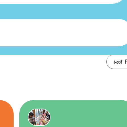
Next P