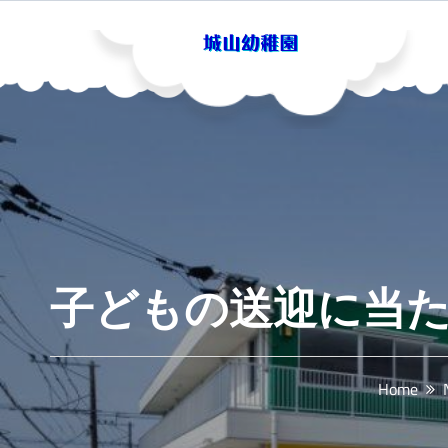
Skip
to
content
城山幼稚園
子どもの送迎に当
Home