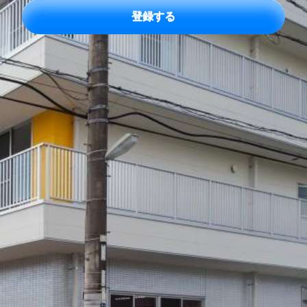
ド
レ
ス
*