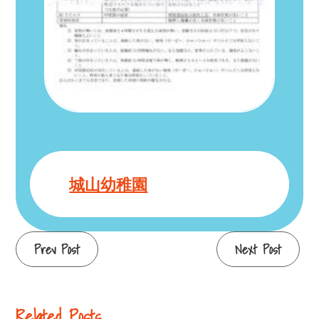
城山幼稚園
Continue
Prev Post
Next Post
Reading
Related Posts