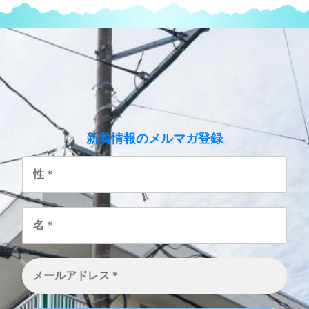
のメルマガ登録
新着情報
性
*
名
*
メ
ー
ル
ア