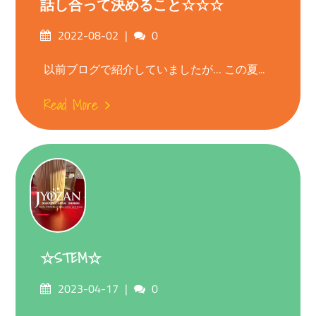
話し合って決めること☆☆☆
Posted
Comments
2022-08-02
0
on
以前ブログで紹介していましたが… この夏...
Read More
☆STEM☆
Posted
Comments
2023-04-17
0
on