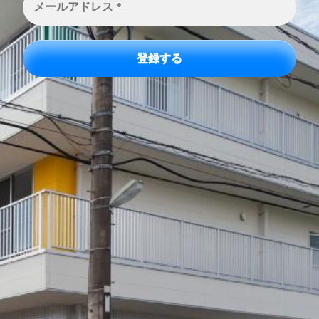
ー
ル
ア
ド
レ
ス
*