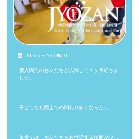
Posted
Comments
2024-05-16
0
on
新入園児のお友だちが入園して１ヶ月経ちま
した。
子どもたち同士での関わり多くなったり、
最近では、お友だちをお世話する場面が少し