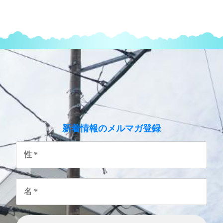
のメルマガ登録
新着情報
性
*
名
*
メ