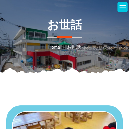
Skip
to
content
お世話
Home
お世話