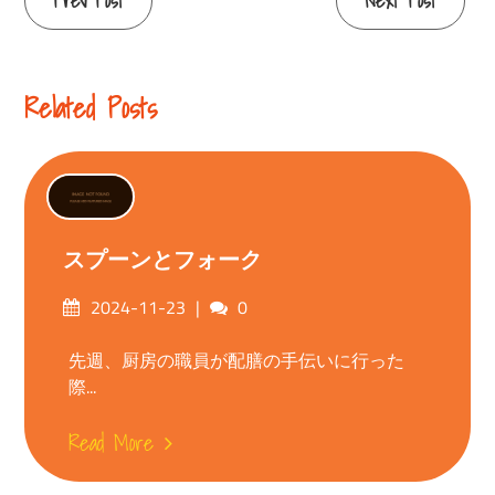
Continue
Prev Post
Next Post
Reading
Related Posts
スプーンとフォーク
Posted
Comments
2024-11-23
0
on
先週、厨房の職員が配膳の手伝いに行った
際...
Read More