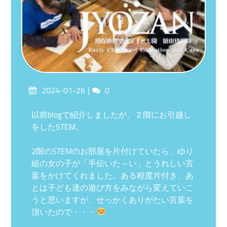
Posted
Comments
2024-01-26
0
on
以前blogで紹介しましたが、２階にお引越し
をしたSTEM。
2階のSTEMのお部屋を片付けていたら、ゆり
組の女の子が「手伝いた～い」とうれしい言
葉をかけてくれました。ある程度片付き、あ
とは子ども達の遊び方をみながら変えていこ
うと思いますが、せっかくありがたい言葉を
頂いたので・・・