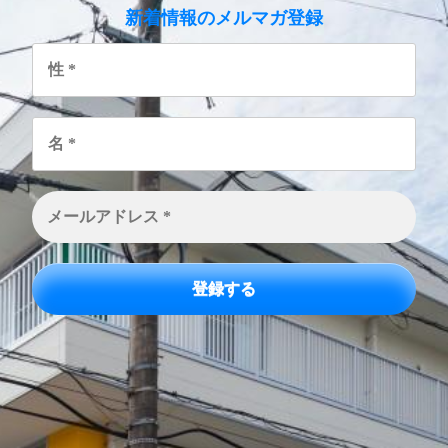
のメルマガ登録
新着情報
性
*
名
*
メ
ー
ル
ア
ド
レ
ス
*