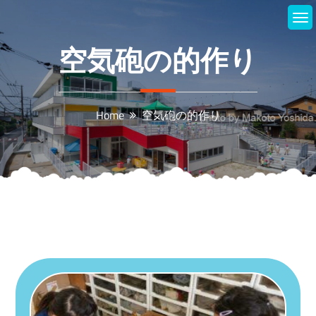
Skip
to
content
空気砲の的作り
Home
空気砲の的作り