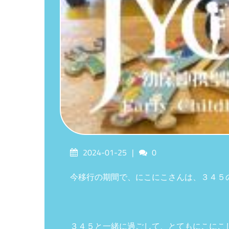
Posted
Comments
2024-01-25
0
on
今移行の期間で、にこにこさんは、３４５
３４５と一緒に過ごして、とてもにこにこ