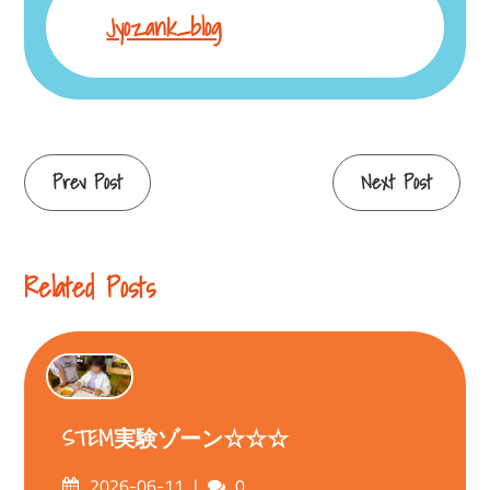
Jyozank_blog
Continue
Prev Post
Next Post
Reading
Related Posts
STEM実験ゾーン☆☆☆
Posted
Comments
2026-06-11
0