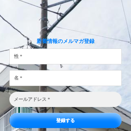
のメルマガ登録
新着情報
性
*
名
*
メ
ー
ル
ア
ド
レ
ス
*