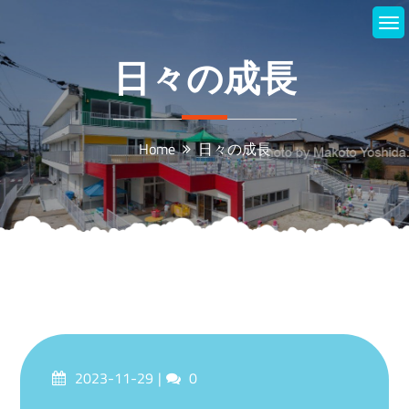
Skip
to
content
日々の成長
Home
日々の成長
Posted
Comments
2023-11-29
0
on