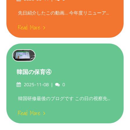
on
先日紹介したこの動画… 今年度リニューア...
Read More
韓国の保育④
Posted
Comments
2025-11-08
0
on
韓国研修最後のブログです この日の視察先...
Read More