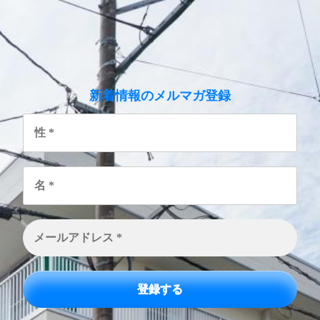
のメルマガ登録
新着情報
性
*
名
*
メ
ー
ル
ア
ド
レ
ス
*