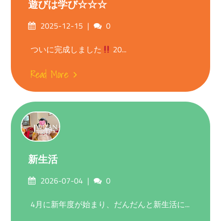
遊びは学び☆☆☆
Posted
Comments
2025-12-15
0
on
ついに完成しました
20...
Read More
新生活
Posted
Comments
2026-07-04
0
on
4月に新年度が始まり、だんだんと新生活に...