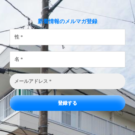
のメルマガ登録
新着情報
性
*
名
*
メ
ー
ル
ア
ド
レ
ス
*