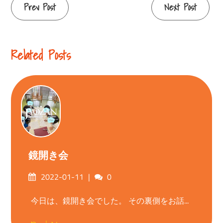
Continue
Prev Post
Next Post
Reading
Related Posts
鏡開き会
Posted
Comments
2022-01-11
0
on
今日は、鏡開き会でした。 その裏側をお話...