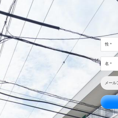
性
*
名
*
メ
ー
ル
ア
ド
レ
ス
*