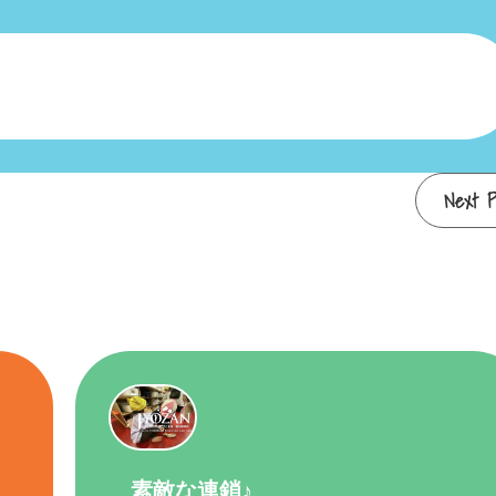
Next P
素敵な連鎖♪