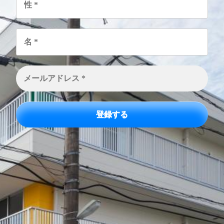
*
名
*
メ
ー
ル
ア
ド
レ
ス
*