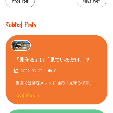
Continue
Prev Post
Next Post
Reading
Related Posts
「見守る」は「見ているだけ」？
Posted
Comments
2022-09-02
0
on
当園では藤森メソッド 通称「見守る保育」...
Read More