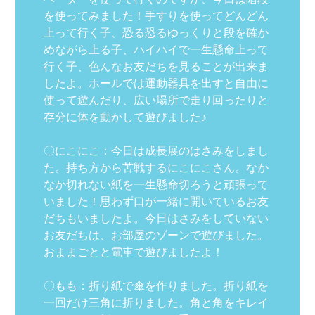
を使ってみました！手すりを使ってどんどん
上って行く子、恐る恐るゆっくりと段を確か
めながら上る子、ハイハイで一生懸命上って
行く子、色んなお友だちを見ることが出来ま
したよ。ホールでは運動器具を出すと自由に
使って遊んだり、広い場所で走り回ったりと
存分に体を動かして遊びました♪
〇にこにこ：今日は成長展のはさみをしまし
た。持ち方から苦戦するにこにこさん。なか
なか切れない紙を一生懸命切ろうと頑張って
いました！思わず口が一緒に開いているお友
だちもいましたよ。今日はさみをしていない
お友だちは、お部屋のゾーンで遊びました。
おままごとと電車で遊びましたよ！
〇もも：折り紙で傘を作りました。折り紙を
一回だけ三角に折りました。角と角をキレイ