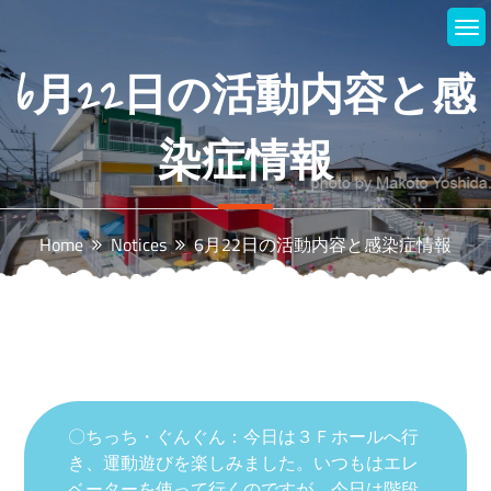
Skip
to
content
6月22日の活動内容と感
染症情報
Home
Notices
6月22日の活動内容と感染症情報
〇ちっち・ぐんぐん：今日は３Ｆホールへ行
き、運動遊びを楽しみました。いつもはエレ
ベーターを使って行くのですが、今日は階段