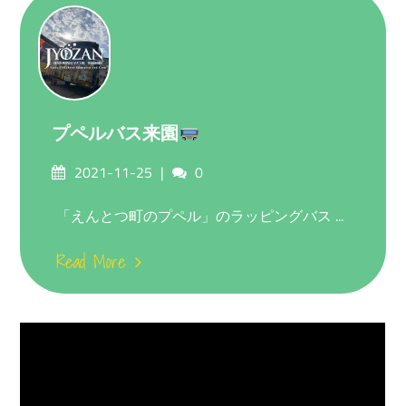
プペルバス来園
Posted
Comments
2021-11-25
0
on
「えんとつ町のプペル」のラッピングバス ...
Read More