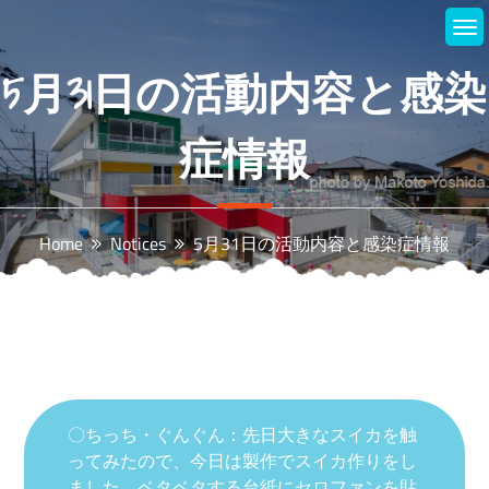
Skip
to
content
5月31日の活動内容と感染
症情報
Home
Notices
5月31日の活動内容と感染症情報
〇ちっち・ぐんぐん：先日大きなスイカを触
ってみたので、今日は製作でスイカ作りをし
ました。ベタベタする台紙にセロファンを貼