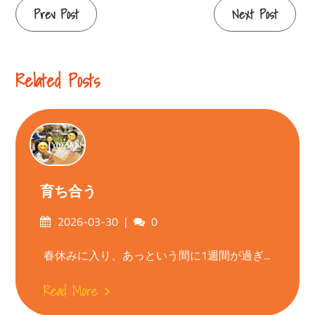
Continue
Prev Post
Next Post
Reading
Related Posts
育ち合う
Posted
Comments
2026-03-30
0
on
春休みに入り、あっという間に1週間が過ぎ...
Read More