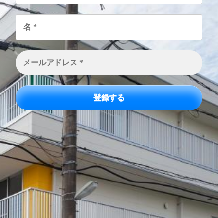
名
*
メ
ー
ル
ア
ド
レ
ス
*