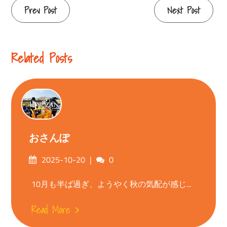
Continue
Prev Post
Next Post
Reading
Related Posts
おさんぽ
Posted
Comments
2025-10-20
0
on
10月も半ば過ぎ、ようやく秋の気配が感じ...
Read More