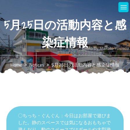
Skip
to
content
5月25日の活動内容と感
染症情報
Home
Notices
5月25日の活動内容と感染症情報
〇ちっち・ぐんぐん：今日はお部屋で遊びま
した。静のスペースでは気になるおもちゃで
遊んだり、動のスペースではボールや大型遊