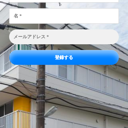
名
*
メ
ー
ル
ア
ド
レ
ス
*