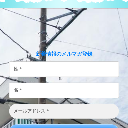
のメルマガ登録
新着情報
性
*
名
*
メ
ー
ル
ア
ド