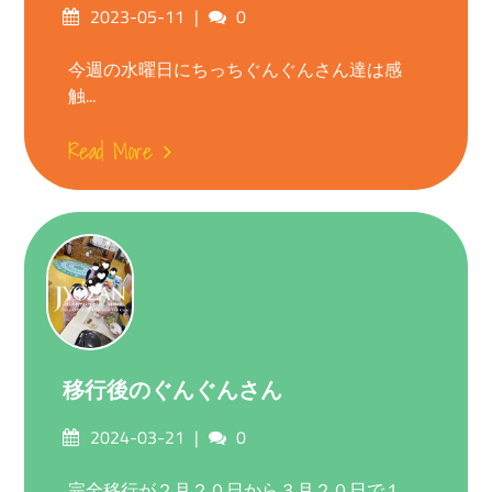
Posted
Comments
2023-05-11
0
on
今週の水曜日にちっちぐんぐんさん達は感
触...
Read More
移行後のぐんぐんさん
Posted
Comments
2024-03-21
0
on
完全移行が２月２０日から３月２０日で１