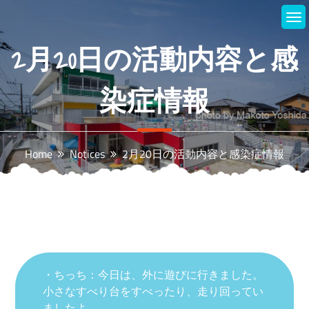
Skip
to
content
2月20日の活動内容と感
染症情報
Home
Notices
2月20日の活動内容と感染症情報
・ちっち：今日は、外に遊びに行きました。
小さなすべり台をすべったり、走り回ってい
ましたよ。