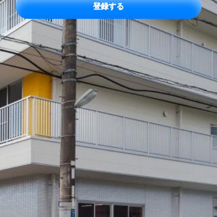
レ
ス
*