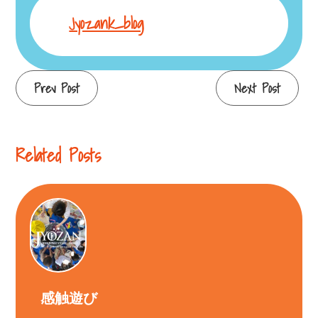
Jyozank_blog
Continue
Prev Post
Next Post
Reading
Related Posts
感触遊び