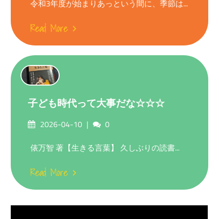
令和3年度が始まりあっという間に、季節は...
Read More
子ども時代って大事だな☆☆☆
Posted
Comments
2026-04-10
0
on
俵万智 著【生きる言葉】 久しぶりの読書...
Read More