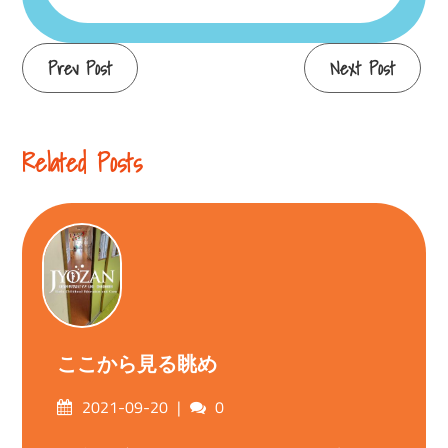
Continue
Prev Post
Next Post
Reading
Related Posts
ここから見る眺め
Posted
Comments
2021-09-20
0
on