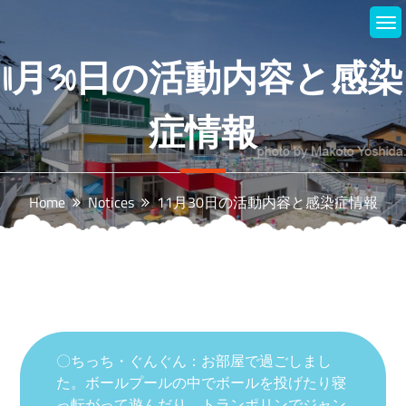
Skip
to
content
11月30日の活動内容と感染
症情報
Home
Notices
11月30日の活動内容と感染症情報
〇ちっち・ぐんぐん：お部屋で過ごしまし
た。ボールプールの中でボールを投げたり寝
っ転がって遊んだり、トランポリンでジャン