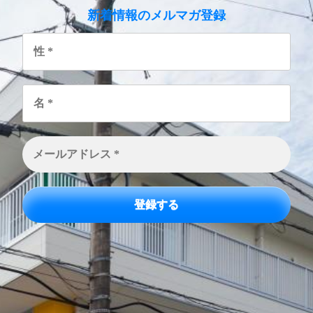
のメルマガ登録
新着情報
性
*
名
*
メ
ー
ル
ア
ド
レ
ス
*