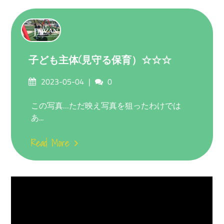
子ども主体(見守る保育）☆☆☆
Posted
Comments
2023-05-04
0
on
この写真…ただ映え写真を狙ったわけでは
あ...
Read More