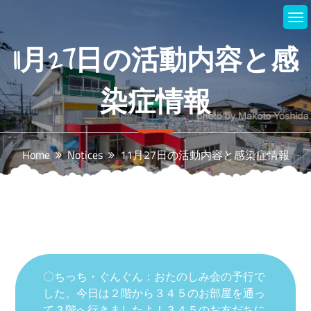
Skip
to
content
11月27日の活動内容と感
染症情報
Home
Notices
11月27日の活動内容と感染症情報
〇ちっち・ぐんぐん：おたのしみ会の予行で
した。今日は２階から３４５のお部屋を通っ
て３階へ行きましたよ！３４５のお友だちに