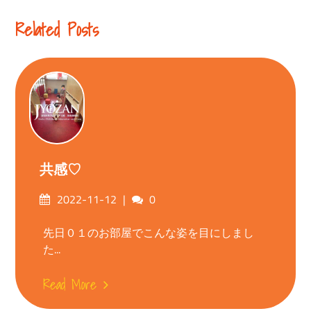
Reading
Related Posts
共感♡
Posted
Comments
2022-11-12
0
on
先日０１のお部屋でこんな姿を目にしまし
た...
Read More