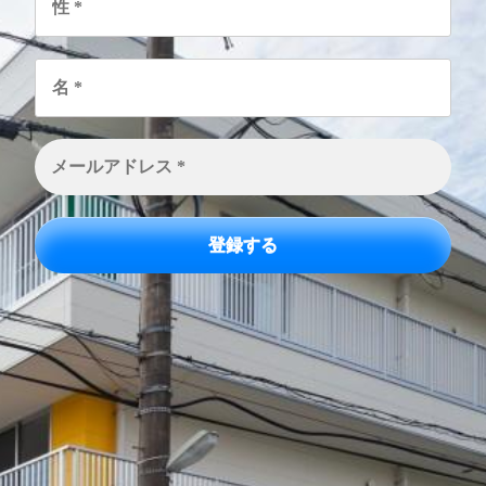
*
名
*
メ
ー
ル
ア
ド
レ
ス
*