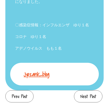
になりました。
〇感染症情報：インフルエンザ ゆり１名
コロナ ゆり１名
アデノウイルス もも１名
Jyozank_blog
Continue
Prev Post
Next Post