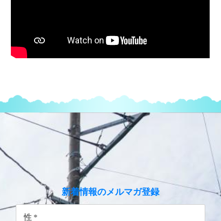
のメルマガ登録
新着情報
性
*