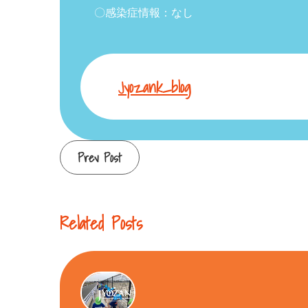
〇感染症情報：なし
Jyozank_blog
Continue
Prev Post
Reading
Related Posts