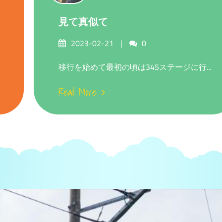
見て真似て
Posted
Comments
2023-02-21
0
on
移行を始めて最初の頃は345ステージに行...
Read More