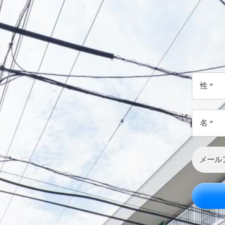
性
*
名
*
メ
ー
ル
ア
ド
レ
ス
*