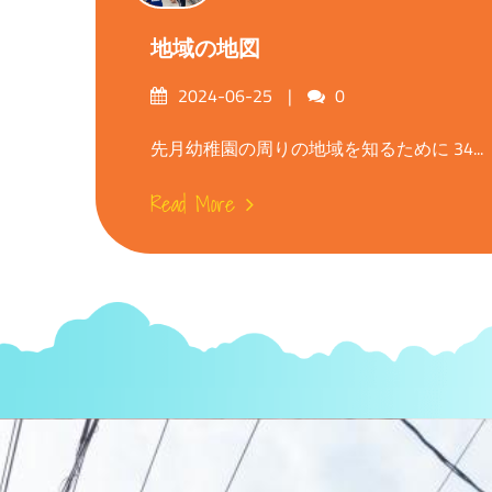
地域の地図
Posted
Comments
2024-06-25
0
on
先月幼稚園の周りの地域を知るために 34...
Read More