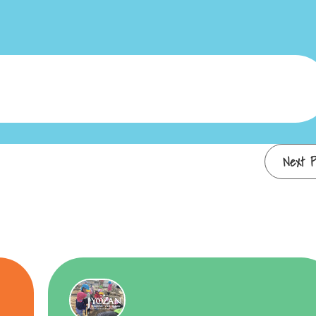
Next P