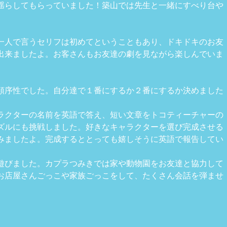
揺らしてもらっていました！築山では先生と一緒にすべり台や
一人で言うセリフは初めてということもあり、ドキドキのお友
出来ましたよ。お客さんもお友達の劇を見ながら楽しんでいま
順序性でした。自分達で１番にするか２番にするか決めました
ラクターの名前を英語で答え、短い文章をトコティーチャーの
ズルにも挑戦しました。好きなキャラクターを選び完成させる
みましたよ。完成するととっても嬉しそうに英語で報告してい
遊びました。カプラつみきでは家や動物園をお友達と協力して
お店屋さんごっこや家族ごっこをして、たくさん会話を弾ませ