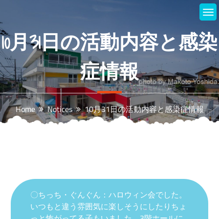
Skip
to
content
10月31日の活動内容と感染
症情報
Home
Notices
10月31日の活動内容と感染症情報
〇ちっち・ぐんぐん：ハロウィン会でした。
いつもと違う雰囲気に楽しそうにしたりちょ
っと怖がってる子もいました。3階ホールに