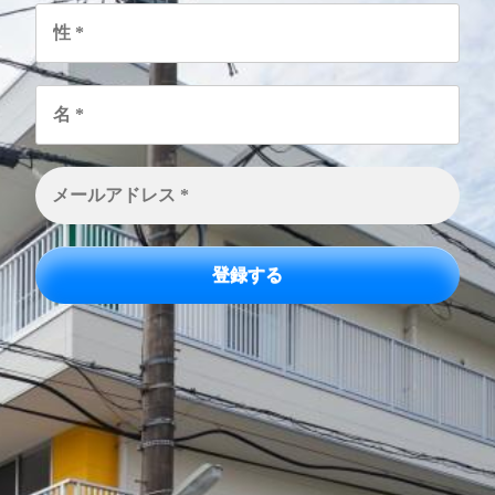
性
*
名
*
メ
ー
ル
ア
ド
レ
ス
*