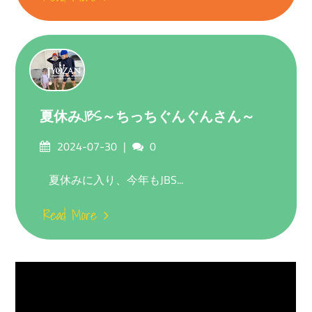
夏休みJBS～ちっちぐんぐんさん～
Posted
Comments
2024-07-30
0
on
夏休みに入り、今年もJBS...
Read More