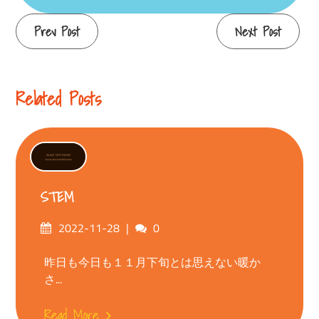
Continue
Prev Post
Next Post
Reading
Related Posts
STEM
Posted
Comments
2022-11-28
0
on
昨日も今日も１１月下旬とは思えない暖か
さ...
Read More