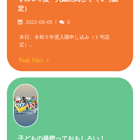
定）
Posted
Comments
2022-09-05
0
on
本日、令和５年度入園申し込み（１号認
定）...
Read More
子どもの発想っておもしろい！