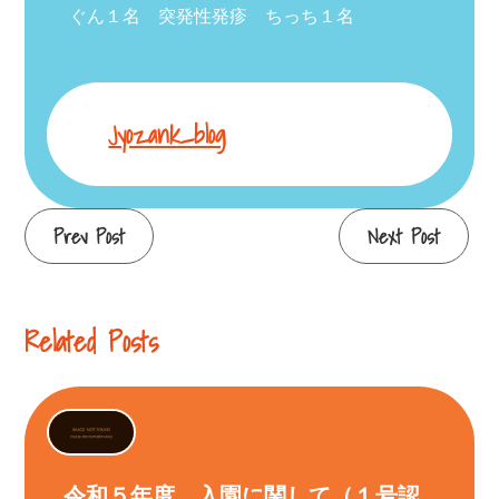
ぐん１名 突発性発疹 ちっち１名
Jyozank_blog
Continue
Prev Post
Next Post
Reading
Related Posts
令和５年度 入園に関して（１号認