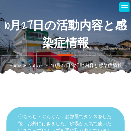
Skip
to
content
10月27日の活動内容と感
染症情報
Home
Notices
10月27日の活動内容と感染症情報
〇ちっち・ぐんぐん：お部屋でダンスをした
後、お外に行きました。砂場が人気で使いた
いスコップやカップを手に取り遊んでいまし