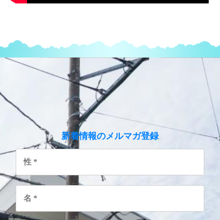
のメルマガ登録
新着情報
性
*
名
*