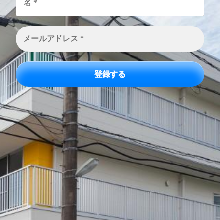
*
メ
ー
ル
ア
ド
レ
ス
*