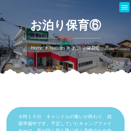
Skip
to
content
お泊り保育⑥
Home
Notices
お泊り保育⑥
８時１５分 キャンドルの集いが終わり、就
寝準備中です。予定していたキャンプファイ
ヤーは、風が強く雨も降り続く予報のため中