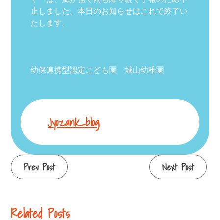
止しました。本日のお知らせはこれで終了い
たします。
幼保連携型認定こども園 城山幼稚園
Jyozank_blog
Continue
Prev Post
Next Post
Reading
Related Posts