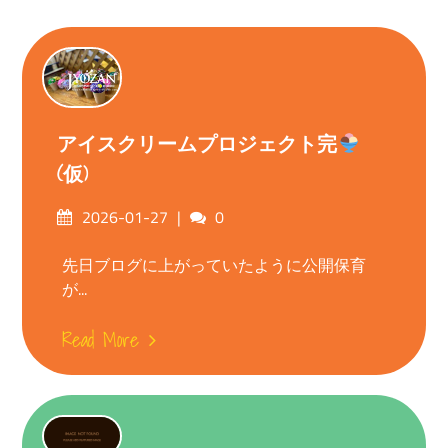
アイスクリームプロジェクト完
(仮)
Posted
Comments
2026-01-27
0
on
先日ブログに上がっていたように公開保育
が...
Read More