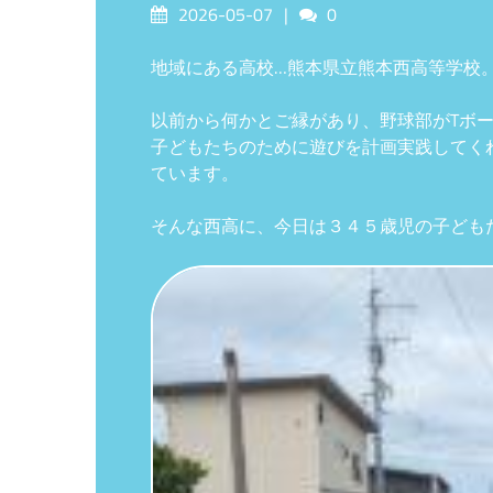
Posted
Comments
2026-05-07
0
on
地域にある高校…熊本県立熊本西高等学校
以前から何かとご縁があり、野球部がTボ
子どもたちのために遊びを計画実践してく
ています。
そんな西高に、今日は３４５歳児の子ども