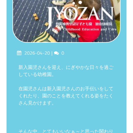
Posted
Comments
2026-04-20
0
on
新入園児さんを迎え、にぎやかな日々を過ご
している幼稚園。
在園児さんは新入園児さんのお手伝いをして
くれたり、園のことを教えてくれる姿をたく
さん見かけます。
そんな中、とてもいいなぁ～と思った関わり