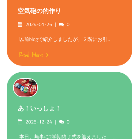
空気砲の的作り
Posted
Comments
2024-01-26
0
on
以前blogで紹介しましたが、２階にお引...
Read More
あ！いっしょ！
Posted
Comments
2025-12-24
0
on
本日、無事に2学期終了式を迎えました。 ...