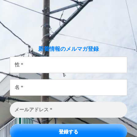
のメルマガ登録
新着情報
性
*
名
*
メ
ー
ル
ア
ド
レ