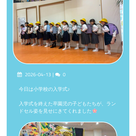
Posted
Comments
2026-04-13
0
on
今日は小学校の入学式♪
入学式を終えた卒園児の子どもたちが、ラン
ドセル姿を見せにきてくれました