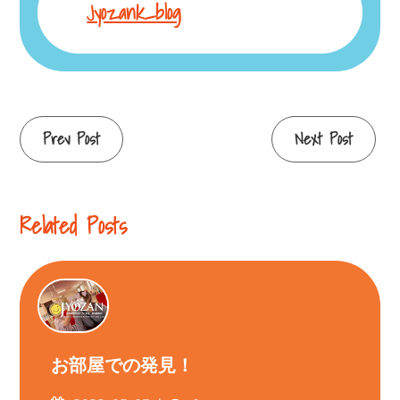
Jyozank_blog
Continue
Prev Post
Next Post
Reading
Related Posts
お部屋での発見！