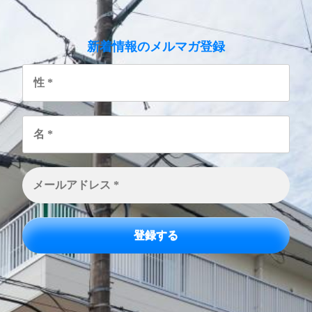
のメルマガ登録
新着情報
性
*
名
*
メ
ー
ル
ア
ド
レ
ス
*