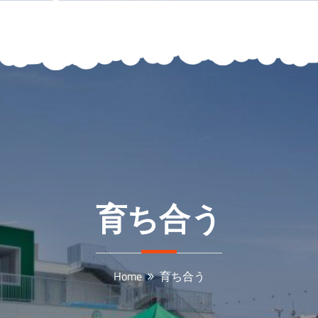
育ち合う
Home
育ち合う