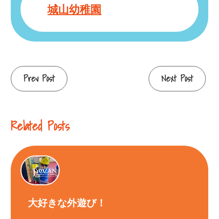
城山幼稚園
Continue
Prev Post
Next Post
Reading
Related Posts
大好きな外遊び！