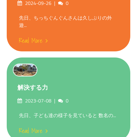
Posted
Comments
2024-09-26
0
on
先日、ちっちぐんぐんさんは久しぶりの外
遊...
Read More
解決する力
Posted
Comments
2023-07-08
0
on
先日、子ども達の様子を見ていると 数名の...
Read More