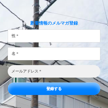
のメルマガ登録
新着情報
性
*
名
*
メ
ー
ル
ア
ド
レ
ス
*