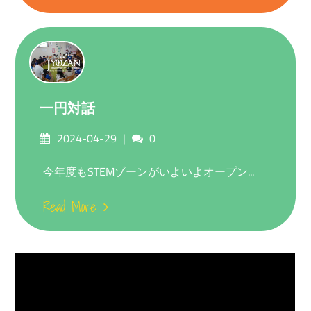
一円対話
Posted
Comments
2024-04-29
0
on
今年度もSTEMゾーンがいよいよオープン...
Read More