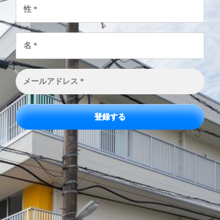
*
名
*
メ
ー
ル
ア
ド
レ
ス
*