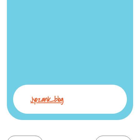
Jyozank_blog