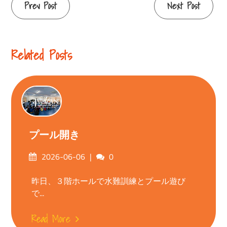
Continue
Prev Post
Next Post
Reading
Related Posts
プール開き
Posted
Comments
2026-06-06
0
on
昨日、３階ホールで水難訓練とプール遊び
で...
Read More