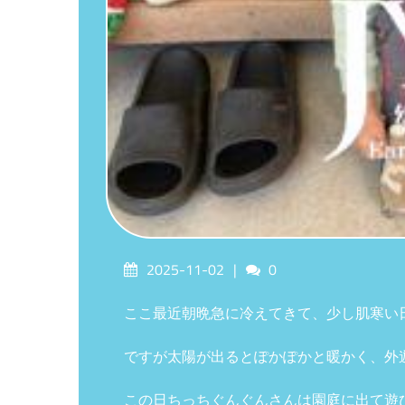
Posted
Comments
2025-11-02
0
on
ここ最近朝晩急に冷えてきて、少し肌寒い
ですが太陽が出るとぽかぽかと暖かく、外
この日ちっちぐんぐんさんは園庭に出て遊