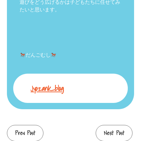
遊びをどう広げるかは子どもたちに任せてみ
たいと思います。
だんごむし
Jyozank_blog
Continue
Prev Post
Next Post