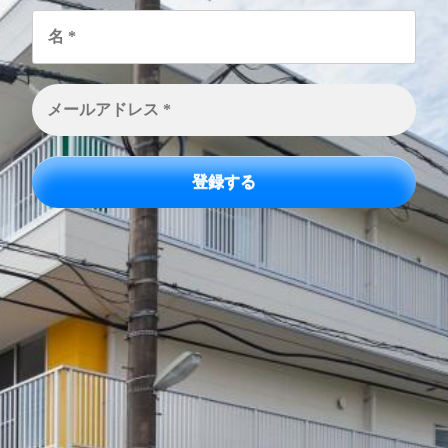
名
*
メ
ー
ル
ア
ド
レ
ス
*