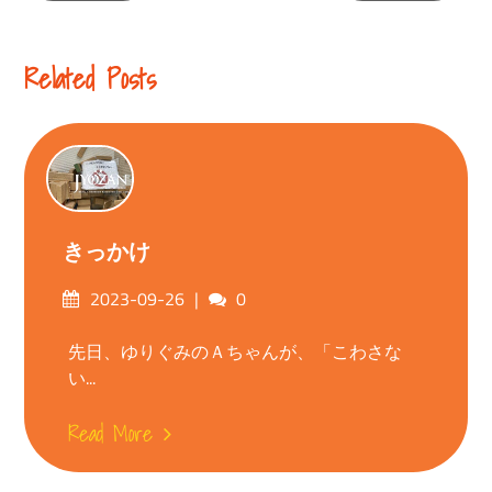
Reading
Related Posts
きっかけ
Posted
Comments
2023-09-26
0
on
先日、ゆりぐみのＡちゃんが、「こわさな
い...
Read More