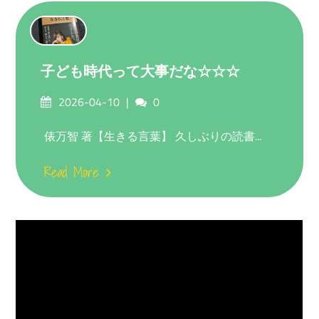
子ども時代って大事だな☆☆☆
Posted
Comments
2026-04-10
0
on
俵万智 著【生きる言葉】 久しぶりの読書...
Read More