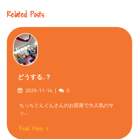
Reading
Related Posts
どうする…？
Posted
Comments
2025-11-14
0
on
ちっちぐんぐんさんのお部屋で大人気のサ
ッ...
Read More