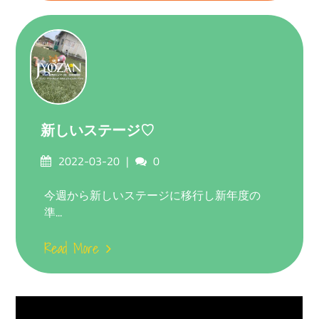
新しいステージ♡
Posted
Comments
2022-03-20
0
on
今週から新しいステージに移行し新年度の
準...
Read More