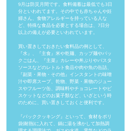
9月は防災月間です。食料備蓄は最低でも3日
分といわれてます。その中でも赤ちゃんや妊
婦さん、食物アレルギーを持っている人な
ど、特殊な食品を必要とする場合は、7日分
以上の備えが必要といわれています。
買い置きしておきたい食料品の例として、
『水』、『主食』米や乾麺、カップ麺やパッ
クごはん、『主菜』カレーや丼ぶりやパスタ
ソースなどのレトルト食品や肉や魚の缶詰、
『副菜・果物・その他』インスタントの味噌
汁や即席スープ、乾物、野菜・果物のジュー
スやフルーツ缶、調味料やチョコレートやビ
スケットなどのお菓子類など、いざという時
のために、買い置きしておくと便利です。
『パッククッキング』といって、食材をポリ
袋(耐熱)に入れて、鍋に湯を沸かして加熱調
理する調理法で、ガスや水道、電気などのラ