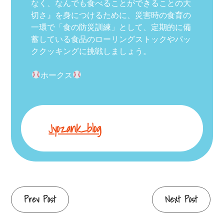
なく、なんでも食べることができることの大
切さ』を身につけるために、災害時の食育の
一環で「食の防災訓練」として、定期的に備
蓄している食品のローリングストックやパッ
ククッキングに挑戦しましょう。
ホークス
Jyozank_blog
Continue
Prev Post
Next Post