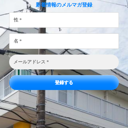
のメルマガ登録
新着情報
性
*
名
*
メ
ー
ル
ア
ド
レ
ス
*