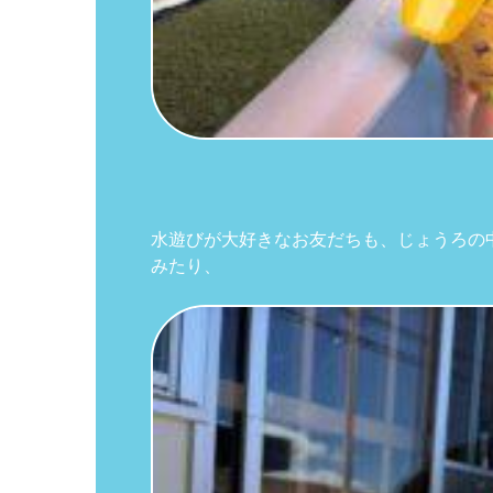
水遊びが大好きなお友だちも、じょうろの
みたり
、