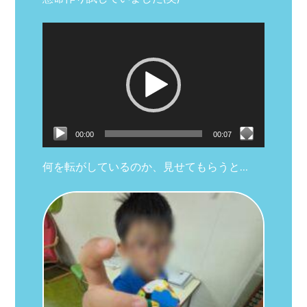
動
画
プ
レ
ー
ヤ
ー
00:00
00:07
何を転がしているのか、見せてもらうと…