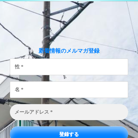
のメルマガ登録
新着情報
性
*
名
*
メ
ー
ル
ア
ド
レ