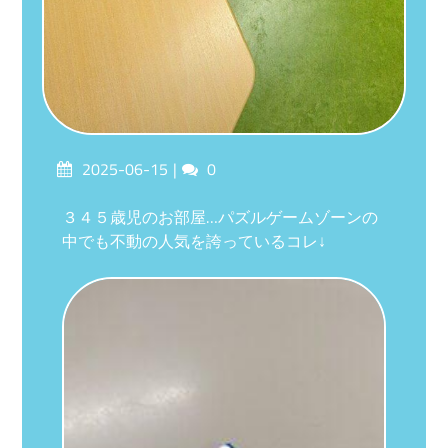
Posted
Comments
2025-06-15
0
on
３４５歳児のお部屋…パズルゲームゾーンの
中でも不動の人気を誇っているコレ↓