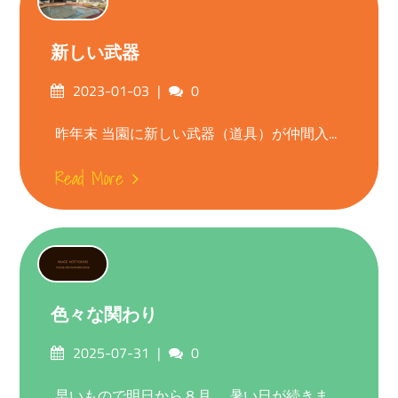
新しい武器
Posted
Comments
2023-01-03
0
on
昨年末 当園に新しい武器（道具）が仲間入...
Read More
色々な関わり
Posted
Comments
2025-07-31
0
on
早いもので明日から８月。 暑い日が続きま...