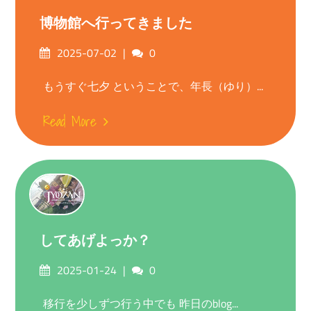
博物館へ行ってきました
Posted
Comments
2025-07-02
0
on
もうすぐ七夕 ということで、年長（ゆり）...
Read More
してあげよっか？
Posted
Comments
2025-01-24
0
on
移行を少しずつ行う中でも 昨日のblog...