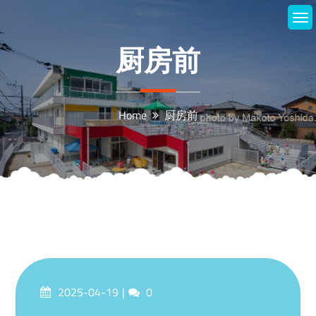
Skip
to
content
厨房前
Home
厨房前
Posted
Comments
2025-04-19
0
on