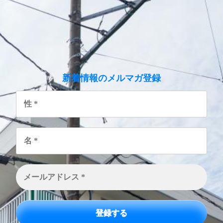
のメルマガ登録
新着情報
性
*
名
*
メ
ー
ル
ア
ド
レ
ス