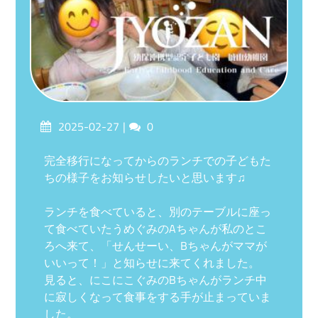
Posted
Comments
2025-02-27
0
on
完全移行になってからのランチでの子どもた
ちの様子をお知らせしたいと思います♫
ランチを食べていると、別のテーブルに座っ
て食べていたうめぐみのAちゃんが私のとこ
ろへ来て、「せんせーい、Bちゃんがママが
いいって！」と知らせに来てくれました。
見ると、にこにこぐみのBちゃんがランチ中
に寂しくなって食事をする手が止まっていま
した。