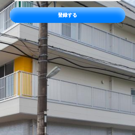
ア
ド
レ
ス
*