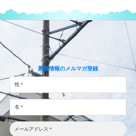
のメルマガ登録
新着情報
性
*
名
*
メ
ー
ル