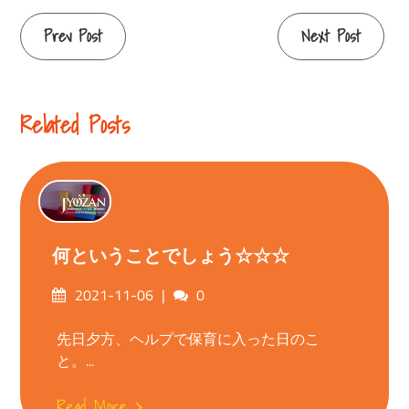
Continue
Prev Post
Next Post
Reading
Related Posts
何ということでしょう☆☆☆
Posted
Comments
2021-11-06
0
on
先日夕方、ヘルプで保育に入った日のこ
と。...
Read More