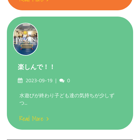
楽しんで！！
Posted
Comments
2023-09-19
0
on
水遊びが終わり子ども達の気持ちが少しず
つ...
Read More