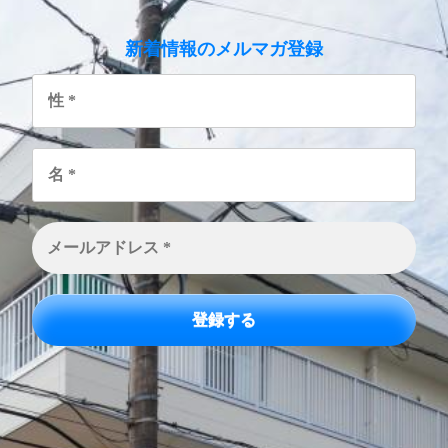
のメルマガ登録
新着情報
性
*
名
*
メ
ー
ル
ア
ド
レ
ス
*