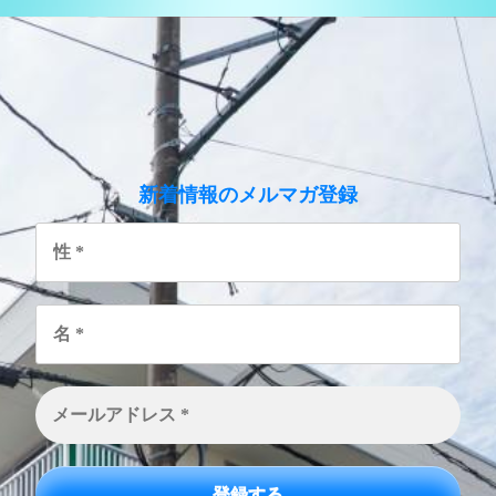
のメルマガ登録
新着情報
性
*
名
*
メ
ー
ル
ア
ド
レ