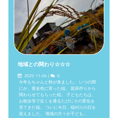
地域との関わり☆☆☆
Posted
Comments
2025-11-04
0
on
今年もちゃんと秋が来ました。 いつの間
にか、黄金色に実った稲。 苗床作りから
関わらせてもらった稲。 子どもたちは、
お散歩等で近くを通るたびにその変化を
見てきた稲。 ついに今日、稲刈りの日を
迎えました。 地域の方々が子ども...