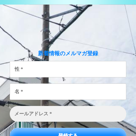
のメルマガ登録
新着情報
性
*
名
*
メ
ー
ル
ア
ド
レ