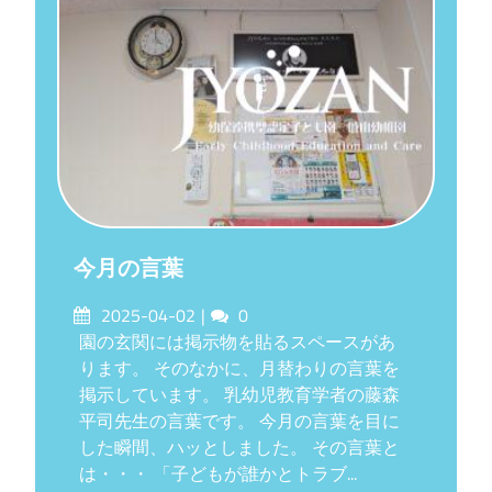
今月の言葉
Posted
Comments
2025-04-02
0
on
園の玄関には掲示物を貼るスペースがあ
ります。 そのなかに、月替わりの言葉を
掲示しています。 乳幼児教育学者の藤森
平司先生の言葉です。 今月の言葉を目に
した瞬間、ハッとしました。 その言葉と
は・・・ 「子どもが誰かとトラブ...