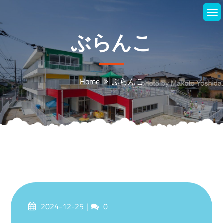
Skip
to
content
ぶらんこ
Home
ぶらんこ
Posted
Comments
2024-12-25
0
on