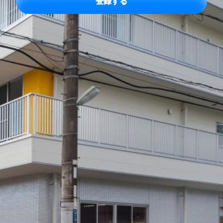
レ
ス
*