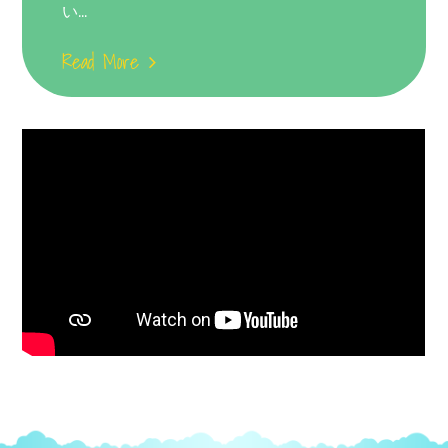
い...
Read More