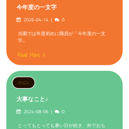
今年度の一文字
Posted
Comments
2026-04-14
0
on
当園では年度初めに職員が「今年度の一文
字...
Read More
大事なこと♪
Posted
Comments
2024-08-06
0
on
とってもとっても暑い日が続き、外でおも