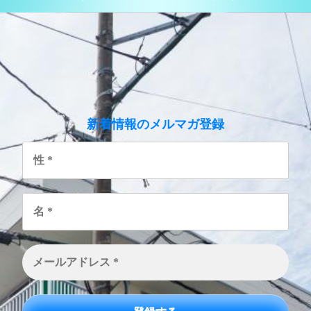
のメルマガ登録
新着情報
性
*
名
*
メ
ー
ル
ア
ド