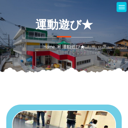
Skip
to
content
運動遊び★
Home
運動遊び★