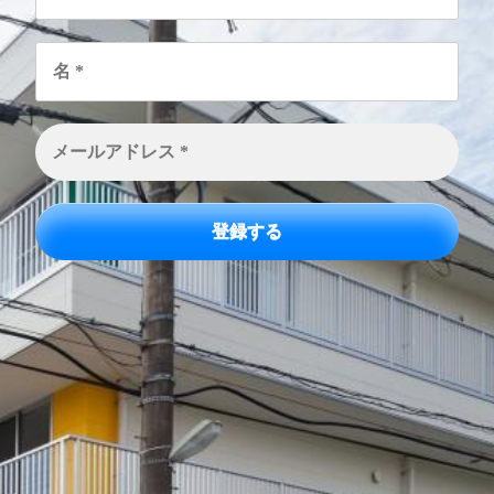
名
*
メ
ー
ル
ア
ド
レ
ス
*