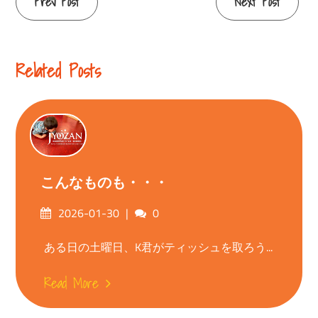
Continue
Prev Post
Next Post
Reading
Related Posts
こんなものも・・・
Posted
Comments
2026-01-30
0
on
ある日の土曜日、K君がティッシュを取ろう...
Read More