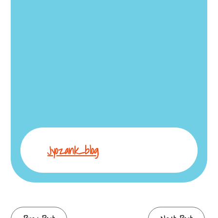
Jyozank_blog