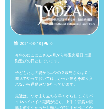
Posted
Comments
2024-08-18
0
on
今年のにこにこさん4月から毎週火曜日は運
動遊びの日としています。
子どもたちの姿から…今の２歳児さんは０１
歳児でやっておいてほしかった動きを取り入
れながら運動遊びを行っています。
最近は、つかまり立ちを早くからしてズリバ
イやハイハイの期間が短く、上手く背筋や腹
筋を使えなかったり転んだ時に手が出にくか