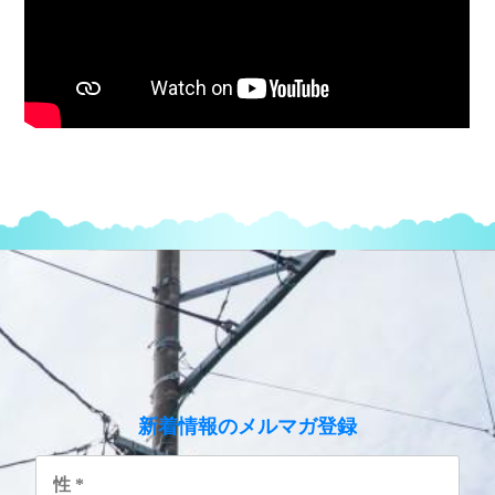
のメルマガ登録
新着情報
性
*