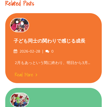
Related Posts
子ども同士の関わりで感じる成長
Posted
Comments
2026-02-28
0
on
2月もあっという間に終わり、明日から3月...
Read More