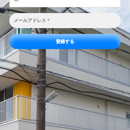
メ
ー
ル
ア
ド
レ
ス
*