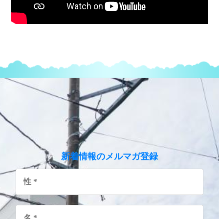
のメルマガ登録
新着情報
性
*
名
*