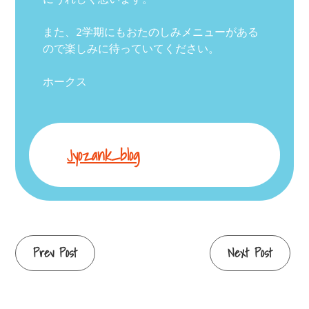
また、2学期にもおたのしみメニューがある
ので楽しみに待っていてください。
ホークス
Jyozank_blog
Continue
Prev Post
Next Post
Reading