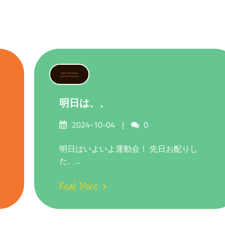
明日は、、
Posted
Comments
2024-10-04
0
on
明日はいよいよ運動会！ 先日お配りし
た、...
Read More