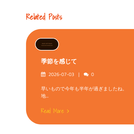
Reading
Related Posts
季節を感じて
Posted
Comments
2026-07-03
0
on
早いもので今年も半年が過ぎましたね。
地...
Read More