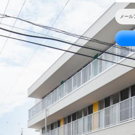
メ
ー
ル
ア
ド
レ
ス
*