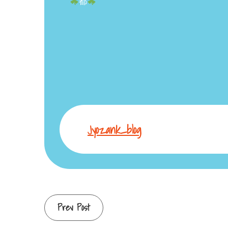
都
Jyozank_blog
Continue
Prev Post