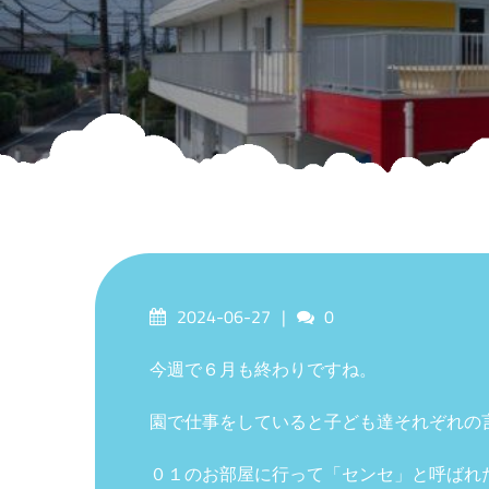
Posted
Comments
2024-06-27
0
on
今週で６月も終わりですね。
園で仕事をしていると子ども達それぞれの
０１のお部屋に行って「センセ」と呼ばれ