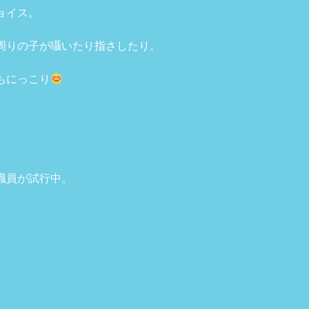
ョイス。
周りの子が囁いたり指さしたり。
もにっこり
職員が試行中。