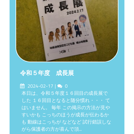
令和５年度 成長展
Posted
Comments
2024-02-17
0
on
本日は、令和５年度１６回目の成長展で
した １６回目となると随分慣れ・・・ て
はいません。 毎年 この掲示の方法が見や
すいかも こっちのほうが成長が伝わるか
も 動線はこっちが などなど 試行錯誤しな
がら保護者の方が喜んで頂...