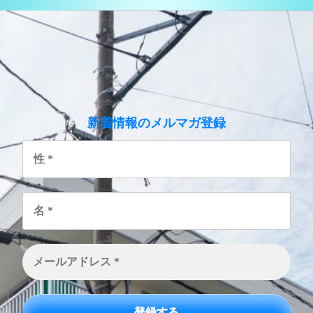
のメルマガ登録
新着情報
性
*
名
*
メ
ー
ル
ア
ド
レ