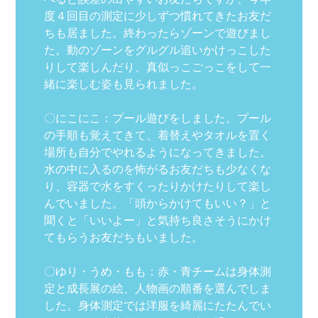
度４回目の測定に少しずつ慣れてきたお友だ
ちも居ました。終わったらゾーンで遊びまし
た。動のゾーンをグルグル追いかけっこした
りして楽しんだり、真似っこごっこをして一
緒に楽しむ姿も見られました。
〇にこにこ：プール遊びをしました。プール
の手順も覚えてきて、着替えやタオルを置く
場所も自分でやれるようになってきました。
水の中に入るのを怖がるお友だちも少なくな
り、容器で水をすくったりかけたりして楽し
んでいました。「頭からかけてもいい？」と
聞くと「いいよー」と気持ち良さそうにかけ
てもらうお友だちもいました。
〇ゆり・うめ・もも：赤・青チームは身体測
定と成長展の絵、人物画の順番を選んでしま
した。身体測定では洋服を綺麗にたたんでい