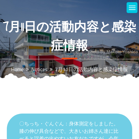
Skip
to
content
7月11日の活動内容と感染
症情報
Home
Notices
7月11日の活動内容と感染症情報
〇ちっち・ぐんぐん：身体測定をしました。
膝の伸び具合などで、大きいお姉さん達に比
べると誤差の出やすいお友だちですが、今年