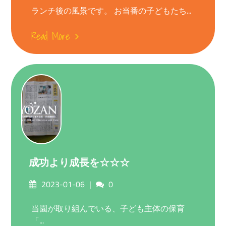
ランチ後の風景です。 お当番の子どもたち...
Read More
成功より成長を☆☆☆
Posted
Comments
2023-01-06
0
on
当園が取り組んでいる、子ども主体の保育
「...