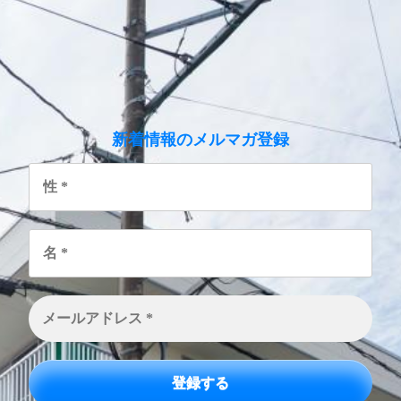
のメルマガ登録
新着情報
性
*
名
*
メ
ー
ル
ア
ド
レ
ス