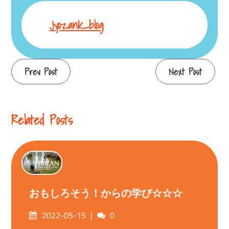
Jyozank_blog
Continue
Prev Post
Next Post
Reading
Related Posts
おもしろそう！からの学び☆☆☆
Posted
Comments
2022-05-15
0
on