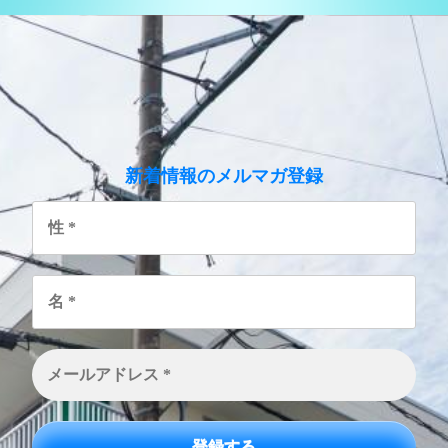
のメルマガ登録
新着情報
性
*
名
*
メ
ー
ル
ア
ド
レ