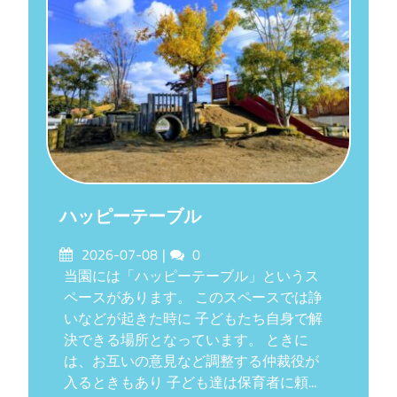
ハッピーテーブル
Posted
Comments
2026-07-08
0
on
当園には「ハッピーテーブル」というス
ペースがあります。 このスペースでは諍
いなどが起きた時に 子どもたち自身で解
決できる場所となっています。 ときに
は、お互いの意見など調整する仲裁役が
入るときもあり 子ども達は保育者に頼...