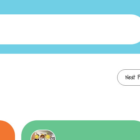
Next P