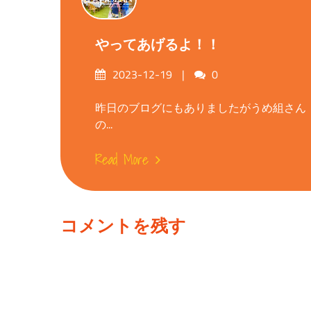
やってあげるよ！！
Posted
Comments
2023-12-19
0
on
昨日のブログにもありましたがうめ組さん
の...
Read More
コメントを残す