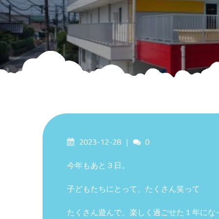
Posted
Comments
2023-12-28
0
on
今年もあと３日。
子どもたちにとって、たくさん笑って
たくさん遊んで、楽しく過ごせた１年にな