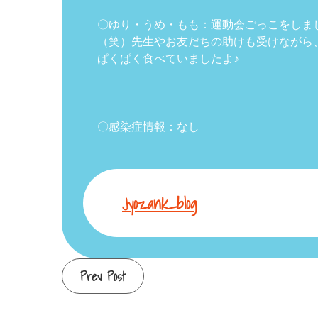
〇ゆり・うめ・もも：運動会ごっこをしま
（笑）先生やお友だちの助けも受けながら
ぱくぱく食べていましたよ♪
〇感染症情報：なし
Jyozank_blog
Continue
Prev Post