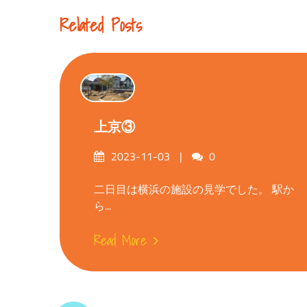
Reading
Related Posts
上京③
Posted
Comments
2023-11-03
0
on
二日目は横浜の施設の見学でした。 駅か
ら...
Read More