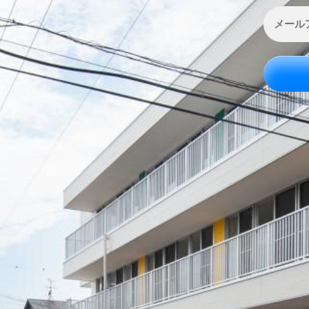
メ
ー
ル
ア
ド
レ
ス
*