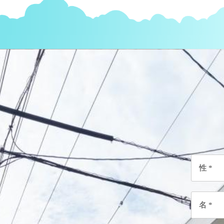
性
*
名
*