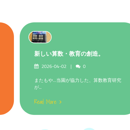
新しい算数・教育の創造。
Posted
Comments
2026-04-02
0
on
またもや…当園が協力した、算数教育研究
が...
Read More