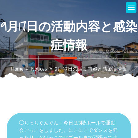
Skip
to
content
9月17日の活動内容と感染
症情報
Home
Notices
9月17日の活動内容と感染症情報
◯ちっちぐんぐん：今日は3階ホールで運動
会ごっこをしました。にこにこでダンスを踊
ったり、かけっこではゴールまで頑張って走