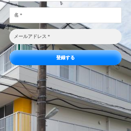
名
*
メ
ー
ル
ア
ド
レ
ス
*