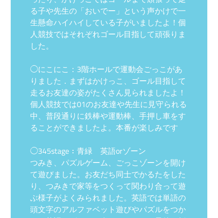
る子や先生の「おいでー」という声かけで一
生懸命ハイハイしている子がいましたよ！個
人競技ではそれぞれゴール目指して頑張りま
した。
◯にこにこ：3階ホールで運動会ごっこがあ
りました．まずはかけっこ、ゴール目指して
走るお友達の姿がたくさん見られましたよ！
個人競技では01のお友達や先生に見守られる
中、普段通りに鉄棒や運動棒、手押し車をす
ることができましたよ。本番が楽しみです
◯345stage：青緑 英語orゾーン
つみき、パズルゲーム、ごっこゾーンを開け
て遊びました。お友だち同士でかるたをした
り、つみきで家等をつくって関わり合って遊
ぶ様子がよくみられました。英語では単語の
頭文字のアルファベット遊びやパズルをつか