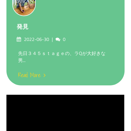
発見
Posted
Comments
2022-06-30
0
on
先日３４５ｓｔａｇｅの、ラQが大好きな
男...
Read More