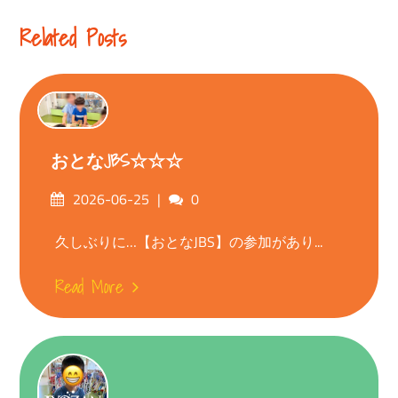
Reading
Related Posts
おとなJBS☆☆☆
Posted
Comments
2026-06-25
0
on
久しぶりに…【おとなJBS】の参加があり...
Read More