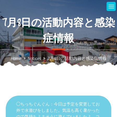
Skip
to
content
7月8日の活動内容と感染
症情報
Home
Notices
7月8日の活動内容と感染症情報
◯ちっちぐんぐん：今日は予定を変更してお
外で水遊びをしました。気温も高く暑かった
ので気持ちよさそうに遊んでいましたよ。コ