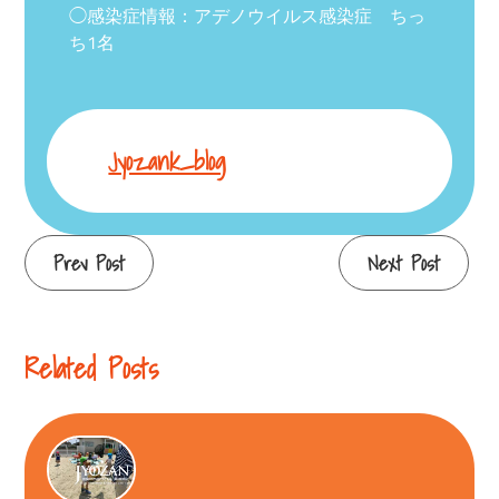
◯感染症情報：アデノウイルス感染症 ちっ
ち1名
Jyozank_blog
Continue
Prev Post
Next Post
Reading
Related Posts