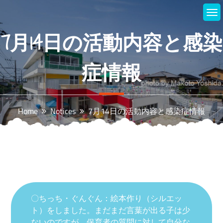
Skip
to
content
7月14日の活動内容と感染
症情報
Home
Notices
7月14日の活動内容と感染症情報
〇ちっち・ぐんぐん：絵本作り（シルエッ
ト）をしました。まだまだ言葉が出る子は少
ないのですが、保育者の質問に対して自分な