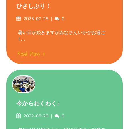
ひさしぶり！
Posted
Comments
2023-07-25
0
on
暑い日が続きますがみなさんいかがお過ご
し...
Read More
今からわくわく♪
Posted
Comments
2022-05-20
0
on