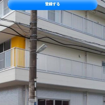
レ
ス
*