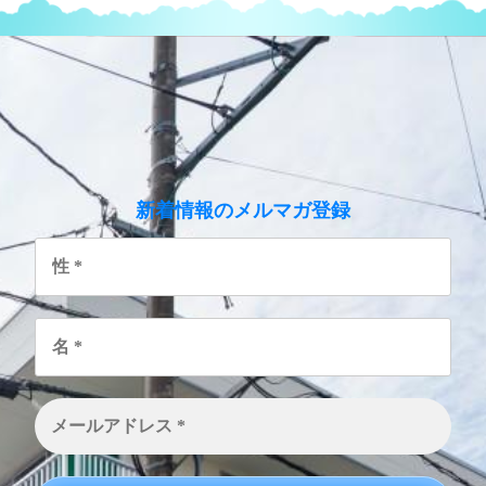
のメルマガ登録
新着情報
性
*
名
*
メ
ー
ル
ア
ド