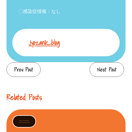
〇感染症情報：なし
Jyozank_blog
Continue
Prev Post
Next Post
Reading
Related Posts