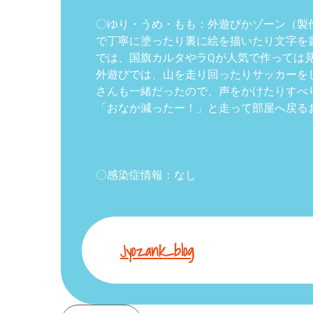
〇ゆり・うめ・もも：外遊びかゾーン（製
で丁寧に塗ったり裏に絵を描いたり文字を
では、国旗カルタやラQが人気で作っては
外遊びでは、山を走り回ったりサッカーを
さんも一緒だったので、声をかけたりすべ
「おなか減ったー！」と走って部屋へ戻る
〇感染症情報：なし
Jyozank_blog