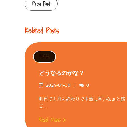
Continue
Prev Post
Reading
Related Posts
どうなるのかな？
Posted
Comments
2024-01-30
0
on
明日で１月も終わりで本当に早いなぁと感
じ...
Read More