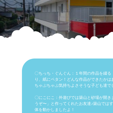
〇ちっち・ぐんぐん：１年間の作品を綴る
り、紙にペタン！どんな作品ができたかは
ちゃぷちゃぷ気持ちよさそうな子ども達で
〇にこにこ：外遊びでは築山と砂場が開き
うぞ〜」と作ってくれたお友達♪築山では
体を動かしましたよ！