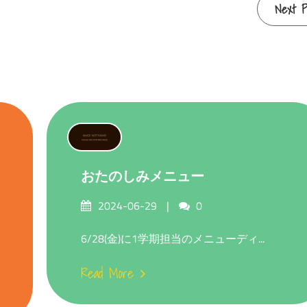
Next P
おたのしみメニュー
Posted
Comments
2024-06-29
0
on
6/28(金)に1学期担当のメニューディ...
Read More