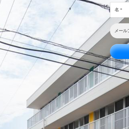
名
*
メ
ー
ル
ア
ド
レ
ス
*